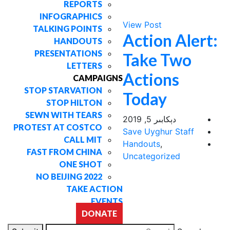
REPORTS
INFOGRAPHICS
View Post
TALKING POINTS
Action Alert:
HANDOUTS
PRESENTATIONS
Take Two
LETTERS
Actions
CAMPAIGNS
STOP STARVATION
Today
STOP HILTON
SEWN WITH TEARS
دېكابىر 5, 2019
PROTEST AT COSTCO
Save Uyghur Staff
CALL MIT
Handouts
,
FAST FROM CHINA
Uncategorized
ONE SHOT
NO BEIJING 2022
TAKE ACTION
EVENTS
DONATE