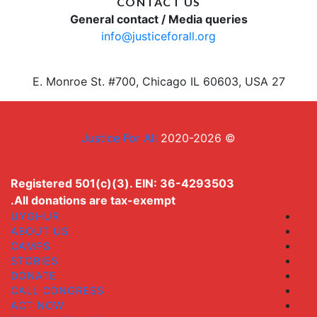
CONTACT US
General contact / Media queries
info@justiceforall.org
27 E. Monroe St. #700, Chicago IL 60603, USA
Justice For All
© 2020-2026
Registered 501(c)(3). EIN: 36-4293503
All donations are tax-exempt.
UYGHUR
ABOUT US
CAMPS
STORIES
DONATE
CALL CONGRESS
ACT NOW