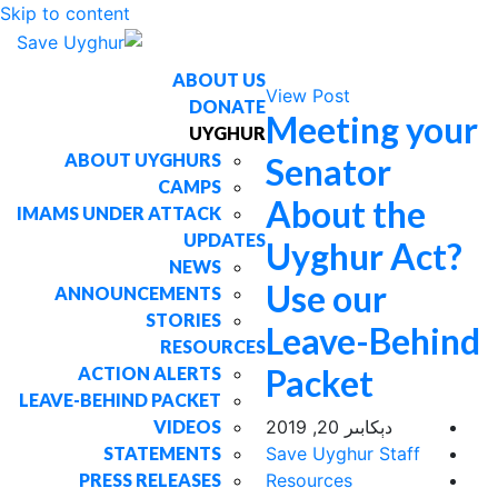
Skip to content
ABOUT US
View Post
DONATE
Meeting your
UYGHUR
ABOUT UYGHURS
Senator
CAMPS
About the
IMAMS UNDER ATTACK
UPDATES
Uyghur Act?
NEWS
Use our
ANNOUNCEMENTS
STORIES
Leave-Behind
RESOURCES
Packet
ACTION ALERTS
LEAVE-BEHIND PACKET
دېكابىر 20, 2019
VIDEOS
STATEMENTS
Save Uyghur Staff
PRESS RELEASES
Resources