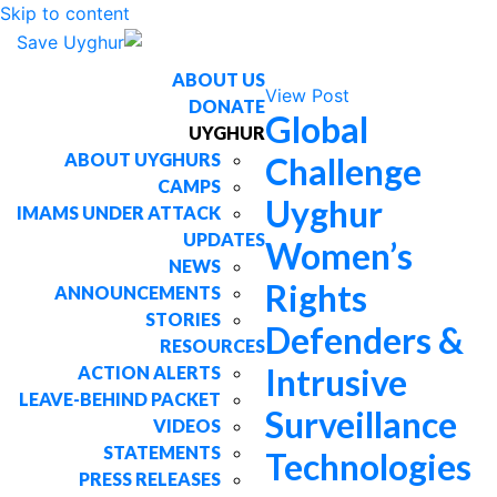
Skip to content
ABOUT US
View Post
DONATE
Global
UYGHUR
ABOUT UYGHURS
Challenge
CAMPS
Uyghur
IMAMS UNDER ATTACK
UPDATES
Women’s
NEWS
Rights
ANNOUNCEMENTS
STORIES
Defenders &
RESOURCES
Intrusive
ACTION ALERTS
LEAVE-BEHIND PACKET
Surveillance
VIDEOS
STATEMENTS
Technologies
PRESS RELEASES