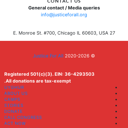
CONTACT US
General contact / Media queries
info@justiceforall.org
27 E. Monroe St. #700, Chicago IL 60603, USA
Justice For All
© 2020-2026
Registered 501(c)(3). EIN: 36-4293503
All donations are tax-exempt.
UYGHUR
ABOUT US
CAMPS
STORIES
DONATE
CALL CONGRESS
ACT NOW